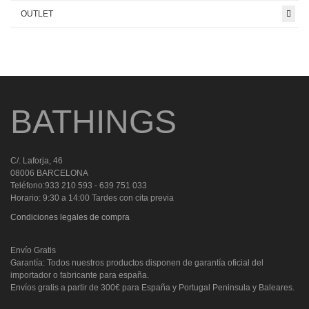
OUTLET
BATHINGS
C/. Laforja, 46
08006 BARCELONA
Teléfono:933 210 593 - 639 751 033
Horario: 9:30 a 14:00 Tardes con cita previa
Condiciones legales de compra
Envío Gratis
Garantía: Todos nuestros productos disponen de garantía oficial del
importador o fabricante para españa.
Envíos gratis a partir de 300€ para España y Portugal Peninsula y Baleares.