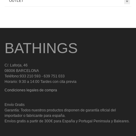
OUTLET
BATHINGS
C/. Laforja, 46
08006 BARCELONA
Teléfono:933 210 593 - 639 751 033
Horario: 9:30 a 14:00 Tardes con cita previa
Condiciones legales de compra
Envío Gratis
Garantía: Todos nuestros productos disponen de garantía oficial del
importador o fabricante para españa.
Envíos gratis a partir de 300€ para España y Portugal Peninsula y Baleares.